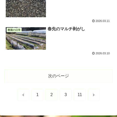
2026.03.11
春先のマルチ剥がし
農園の日常
2026.03.10
次のページ
前
次
1
2
3
11
へ
へ