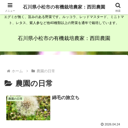
石川県小松市の有機栽培農家、西田農園です。野菜ソムリエで農家が栽培して
石川県小松市の有機栽培農家：西田農園
いる有機野菜は、植物性由来の素材を発酵させて出来た肥料、堆肥を使用して
メニュー
検索
エグミが無く、旨みのある野菜です。ルッコラ、レッドマスタード、ミニトマ
ト、レタス、紫人参など他40種類以上の野菜を通年で栽培しています。
石川県小松市の有機栽培農家：西田農園
ホーム
農園の日常
農園の日常
綿毛の旅立ち
農園の日常
2026.04.24