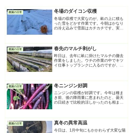
冬場のダイコン収穫
農園の日常
冬場の収穫で大変なのが、畝の上に積も
った雪をどかす作業です。今朝はかなり
の冷え込みで雪面はカチカチです。実は
凍って固まっている雪の方が、タイルを
剥がすみたいに除雪できるので楽なんで
す。畝の表面には不織布を掛けてあるの
で、ダイコンは凍らずに生...
春先のマルチ剥がし
農園の日常
昨日は、去年に畝に掛けたマルチの撤去
作業をしました。ウチの作業の中でキツ
イ仕事トップランクに入るのですが、春
先という事もあり、かなり楽に進めるこ
とができました。これが初夏〜秋口ぐら
いだと大変です。雑草はマルチを突き抜
けて根を張り、硬くなった...
冬ニンジン好調
農園の日常
ニンジンの収穫が好調です。今年は種ま
き前、後の降雨量に恵まれたのと、曇天
の日続きで比較的涼しかったのも相まっ
て、(いつもは、散水ポンプ半日回しっぱ
です)発芽率が例年と比べてよかったのが
要因です。12月、高気温になるとか言っ
ているので、ニンジ...
真冬の異常高温
農園の日常
今日は、1月中旬にもかかわらず大変な陽