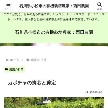
石川県小松市の有機栽培農家、西田農園です。野菜ソムリエで農家が栽培して
石川県小松市の有機栽培農家：西田農園
いる有機野菜は、植物性由来の素材を発酵させて出来た肥料、堆肥を使用して
メニュー
検索
エグミが無く、旨みのある野菜です。ルッコラ、レッドマスタード、ミニトマ
ト、レタス、紫人参など他40種類以上の野菜を通年で栽培しています。
石川県小松市の有機栽培農家：西田農園
ホーム
農園の日常
農園の日常
カボチャの摘芯と剪定
2025.06.12