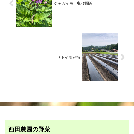
ジャガイモ、収穫間近
サトイモ定植
西田農園の野菜