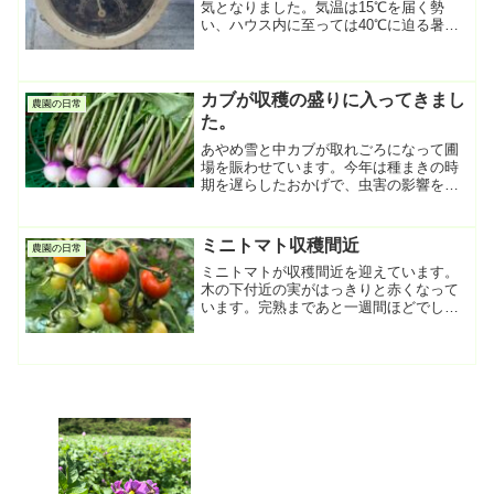
気となりました。気温は15℃を届く勢
い、ハウス内に至っては40℃に迫る暑さ
です。これには堪らず、トンネルの透明
マルチを半分まくることにしました。捲
り終わった頃、ハウス内の湿度が一気に
上昇した感じです。入...
カブが収穫の盛りに入ってきまし
農園の日常
た。
あやめ雪と中カブが取れごろになって圃
場を賑わせています。今年は種まきの時
期を遅らしたおかげで、虫害の影響を最
小限にでき、収穫にありつけました。ど
ちらのカブも甘味が強いですが、あやめ
雪は熱を入れるとシャキシャキからとろ
ミニトマト収穫間近
農園の日常
ける様な食感に変わります...
ミニトマトが収穫間近を迎えています。
木の下付近の実がはっきりと赤くなって
います。完熟まであと一週間ほどでしょ
うか。今年初めての赤色野菜のお目見え
が待ち遠しいです。