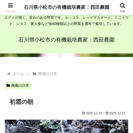
石川県小松市の有機栽培農家、西田農園です。野菜ソムリエで農家が栽培して
石川県小松市の有機栽培農家：西田農園
いる有機野菜は、植物性由来の素材を発酵させて出来た肥料、堆肥を使用して
メニュー
検索
エグミが無く、旨みのある野菜です。ルッコラ、レッドマスタード、ミニトマ
ト、レタス、紫人参など他40種類以上の野菜を通年で栽培しています。
石川県小松市の有機栽培農家：西田農園
ホーム
農園の日常
農園の日常
初霜の朝
2025.12.19
2025.12.22