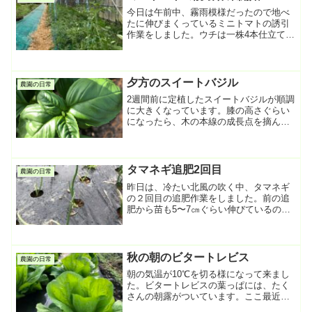
今日は午前中、霧雨模様だったので地べ
たに伸びまくっているミニトマトの誘引
作業をしました。ウチは一株4本仕立てで
吊っているのですが、最初の１本目と２
本目を取る時に慎重を要します。重なり
合った枝を折れないように引き出し、紐
に結び付けて行きます。...
夕方のスイートバジル
農園の日常
2週間前に定植したスイートバジルが順調
に大きくなっています。膝の高さぐらい
になったら、木の本線の成長点を摘んで
芯止めします。収穫は脇芽から出た葉っ
ぱをいただきます。もうすぐ、ウチのパ
スタ料理にバジルが香る季節になって来
ました。
タマネギ追肥2回目
農園の日常
昨日は、冷たい北風の吹く中、タマネギ
の２回目の追肥作業をしました。前の追
肥から苗も5〜7㎝ぐらい伸びているの
で、今回は粉体のボカシ肥料を使いま
す。昔はマルチを片側だけまくって手撒
きで施肥をしていたのですが、いい加減
めんどくさくなってきたので...
秋の朝のビタートレビス
農園の日常
朝の気温が10℃を切る様になって来まし
た。ビタートレビスの葉っぱには、たく
さんの朝露がついています。ここ最近
は、ずっと薄曇りの空模様だったのです