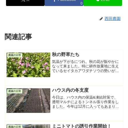
0
西田農園
関連記事
秋の野草たち
農園の日常
気温が下がるにつれ、秋の花が賑やかに
なって来ました。特に耕作放棄地に生え
ているセイタカアワダチソウの勢いが凄
く当たり一面を黄色に染めて大変華やか
な状態です。残暑？が10月に入っても続
いていて、少し暑い日がままあります。
この花もあと一週間ほど...
ハウス内の冬支度
農園の日常
今日は、ハウス内の保温&凍結対策で、
透明マルチによるトンネル張り作業をし
ました。今年は12月に入ってもあまり寒
くなっていないので、この処置により多
湿による蒸れが発生しないかと少し心配
があります。明日以降、大雪と天気予報
は言っているのですが、...
ミニトマトの誘引作業開始！
農園の日常