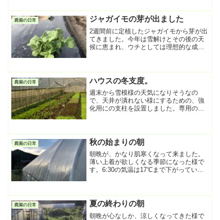
す。昔はマルチを片側だけまくって手撒
きで施肥をしていたのですが、いい加減
めんどくさくなってきたので...
ジャガイモの芽が出ました
農園の日常
2週間前に定植したジャガイモから芽が出
てきました。今年は雪解けとその後の天
候に恵まれ、ウチとしては理想的な成育
状態となりました。後は、ゴールデンウ
ィークまでどれだけ大きくなってくれる
か？うまくいけば5月の終盤辺りには、試
し掘りができるのでは...
ハウスの冬支度。
農園の日常
週末から雪模様の天気になりそうなの
で、天井が潰れない様にするための、強
化用にの支柱を設置しました。専用のパ
イプを天井の背骨に当てがい、土台にジ
ャッキをかまして持ち上げます。これを
ハウス一棟辺り５〜６本設置します。こ
れがなかなかに骨が折れる作...
秋の始まりの朝
農園の日常
朝晩が、かなり肌寒くなって来ました。
薄い上着が欲しくなる季節になった様で
す。6:30の気温は17℃まで下がっていま
す。これから一雨ごとに秋が深まってい
くと思います。先週の晴れ間のおかげで
何とか畝立て、種まき、定植の作業が進
みました。あとは気...
夏の終わりの朝
農園の日常
朝晩が心なしか、涼しくなってきた様で