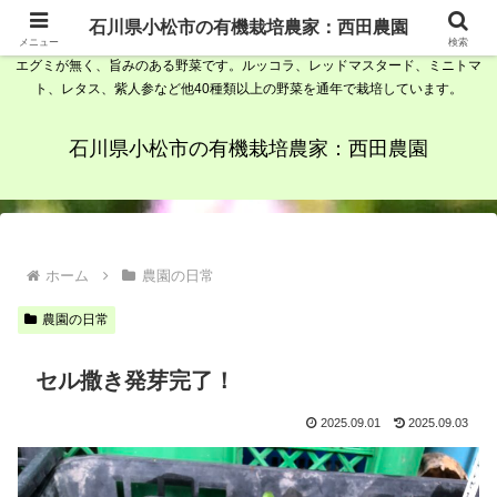
石川県小松市の有機栽培農家、西田農園です。野菜ソムリエで農家が栽培して
石川県小松市の有機栽培農家：西田農園
いる有機野菜は、植物性由来の素材を発酵させて出来た肥料、堆肥を使用して
メニュー
検索
エグミが無く、旨みのある野菜です。ルッコラ、レッドマスタード、ミニトマ
ト、レタス、紫人参など他40種類以上の野菜を通年で栽培しています。
石川県小松市の有機栽培農家：西田農園
ホーム
農園の日常
農園の日常
セル撒き発芽完了！
2025.09.01
2025.09.03