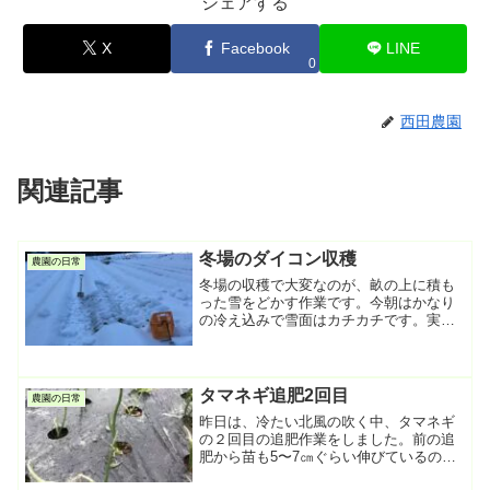
シェアする
X
Facebook
LINE
0
西田農園
関連記事
冬場のダイコン収穫
農園の日常
冬場の収穫で大変なのが、畝の上に積も
った雪をどかす作業です。今朝はかなり
の冷え込みで雪面はカチカチです。実は
凍って固まっている雪の方が、タイルを
剥がすみたいに除雪できるので楽なんで
す。畝の表面には不織布を掛けてあるの
で、ダイコンは凍らずに生...
タマネギ追肥2回目
農園の日常
昨日は、冷たい北風の吹く中、タマネギ
の２回目の追肥作業をしました。前の追
肥から苗も5〜7㎝ぐらい伸びているの
で、今回は粉体のボカシ肥料を使いま